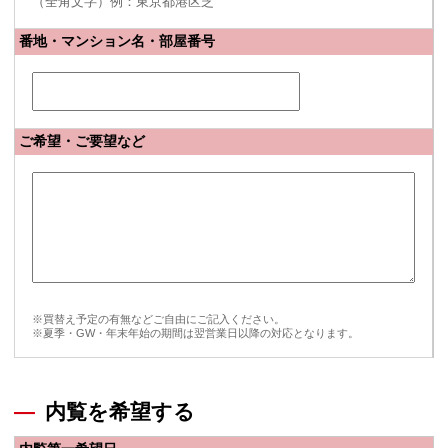
（全角文字）例：東京都港区芝
番地・マンション名・部屋番号
ご希望・ご要望など
※買替え予定の有無などご自由にご記入ください。
※夏季・GW・年末年始の期間は翌営業日以降の対応となります。
内覧を希望する