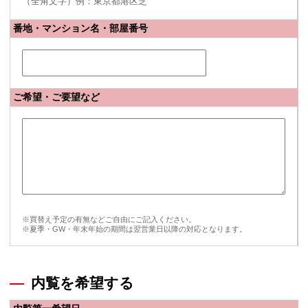
（全角文字）例：東京都港区芝
番地・マンション名・部屋番号
ご希望・ご要望など
※買替え予定の有無などご自由にご記入ください。
※夏季・GW・年末年始の期間は翌営業日以降の対応となります。
内覧を希望する