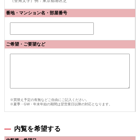
（全角文字）例：東京都港区芝
番地・マンション名・部屋番号
ご希望・ご要望など
※買替え予定の有無などご自由にご記入ください。
※夏季・GW・年末年始の期間は翌営業日以降の対応となります。
内覧を希望する