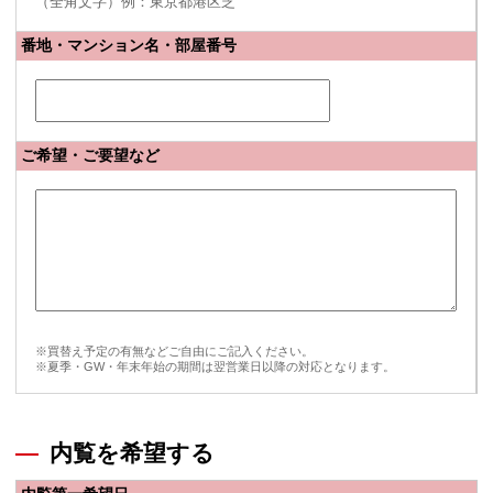
（全角文字）例：東京都港区芝
番地・マンション名・部屋番号
ご希望・ご要望など
※買替え予定の有無などご自由にご記入ください。
※夏季・GW・年末年始の期間は翌営業日以降の対応となります。
内覧を希望する