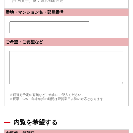
（全角文字）例：東京都港区芝
番地・マンション名・部屋番号
ご希望・ご要望など
※買替え予定の有無などご自由にご記入ください。
※夏季・GW・年末年始の期間は翌営業日以降の対応となります。
内覧を希望する