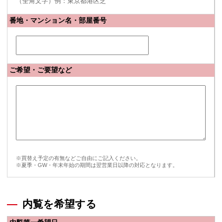
（全角文字）例：東京都港区芝
番地・マンション名・部屋番号
ご希望・ご要望など
※買替え予定の有無などご自由にご記入ください。
※夏季・GW・年末年始の期間は翌営業日以降の対応となります。
内覧を希望する