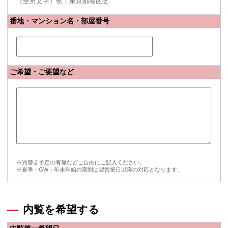
（全角文字）例：東京都港区芝
番地・マンション名・部屋番号
ご希望・ご要望など
※買替え予定の有無などご自由にご記入ください。
※夏季・GW・年末年始の期間は翌営業日以降の対応となります。
内覧を希望する