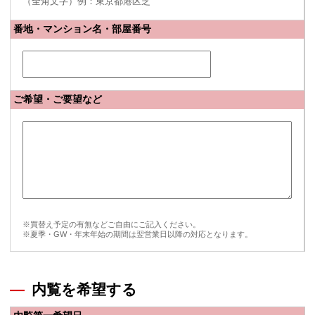
（全角文字）例：東京都港区芝
番地・マンション名・部屋番号
ご希望・ご要望など
※買替え予定の有無などご自由にご記入ください。
※夏季・GW・年末年始の期間は翌営業日以降の対応となります。
内覧を希望する