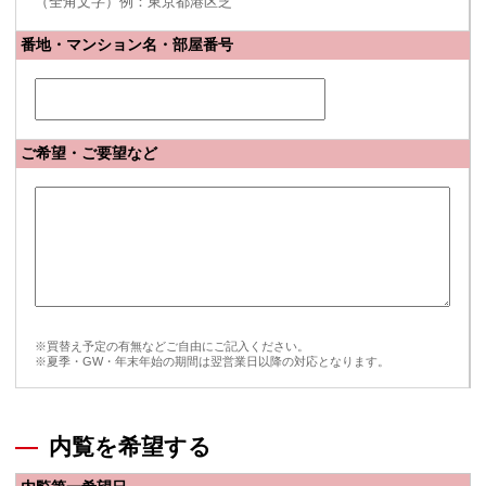
（全角文字）例：東京都港区芝
番地・マンション名・部屋番号
ご希望・ご要望など
※買替え予定の有無などご自由にご記入ください。
※夏季・GW・年末年始の期間は翌営業日以降の対応となります。
内覧を希望する