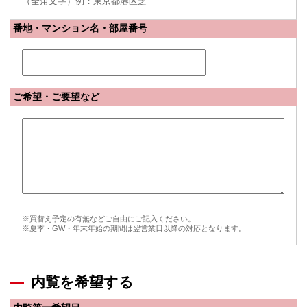
（全角文字）例：東京都港区芝
番地・マンション名・部屋番号
ご希望・ご要望など
※買替え予定の有無などご自由にご記入ください。
※夏季・GW・年末年始の期間は翌営業日以降の対応となります。
内覧を希望する