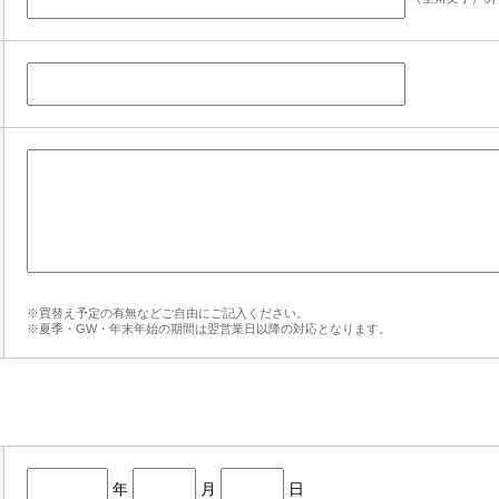
※買替え予定の有無などご自由にご記入ください。
※夏季・GW・年末年始の期間は翌営業日以降の対応となります。
年
月
日