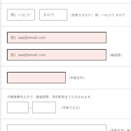
（全角カタカナ） 例：ハセコウ タロウ
（確認用）
（半角文字）
※郵便番号入力で、都道府県、市区町村まで入力されます。
-
（半角で入力）
（全角文字）例