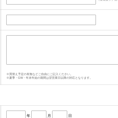
※買替え予定の有無などご自由にご記入ください。
※夏季・GW・年末年始の期間は翌営業日以降の対応となります。
年
月
日