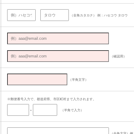
（全角カタカナ） 例：ハセコウ タロウ
（確認用）
（半角文字）
※郵便番号入力で、都道府県、市区町村まで入力されます。
-
（半角で入力）
（全角文字）例