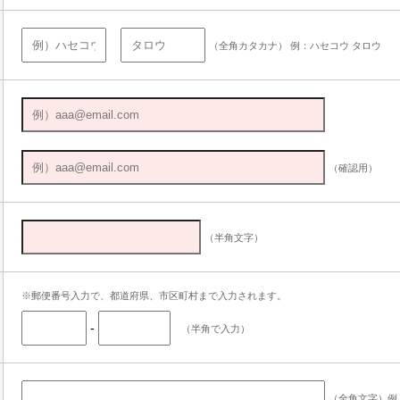
（全角カタカナ） 例：ハセコウ タロウ
（確認用）
（半角文字）
※郵便番号入力で、都道府県、市区町村まで入力されます。
-
（半角で入力）
（全角文字）例