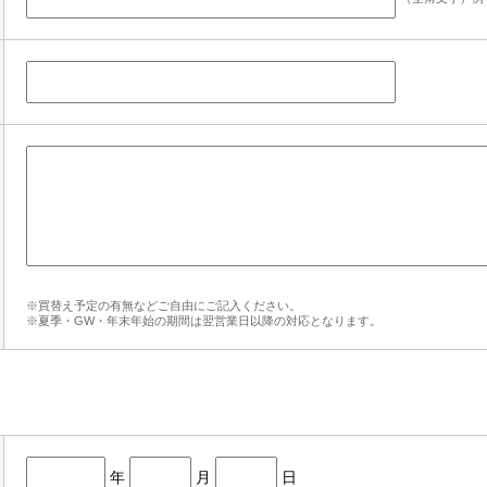
※買替え予定の有無などご自由にご記入ください。
※夏季・GW・年末年始の期間は翌営業日以降の対応となります。
年
月
日