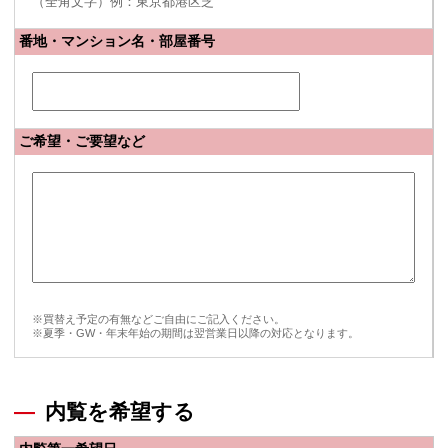
（全角文字）例：東京都港区芝
番地・マンション名・部屋番号
ご希望・ご要望など
※買替え予定の有無などご自由にご記入ください。
※夏季・GW・年末年始の期間は翌営業日以降の対応となります。
内覧を希望する