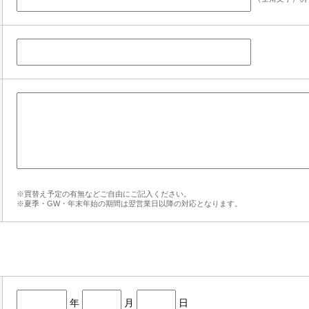
※買替え予定の有無などご自由にご記入ください。
※夏季・GW・年末年始の期間は翌営業日以降の対応となります。
年
月
日