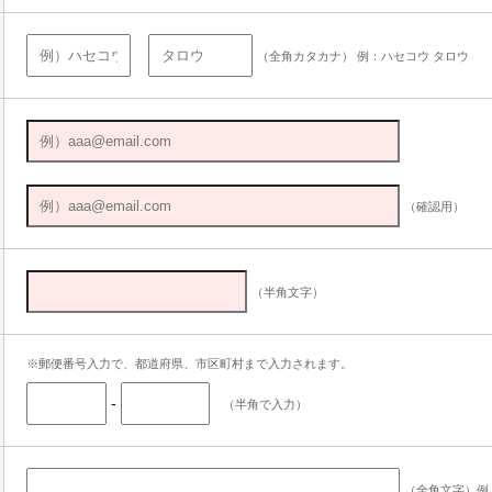
（全角カタカナ） 例：ハセコウ タロウ
（確認用）
（半角文字）
※郵便番号入力で、都道府県、市区町村まで入力されます。
-
（半角で入力）
（全角文字）例