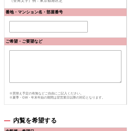
（全角文字）例：東京都港区芝
番地・マンション名・部屋番号
ご希望・ご要望など
※買替え予定の有無などご自由にご記入ください。
※夏季・GW・年末年始の期間は翌営業日以降の対応となります。
内覧を希望する