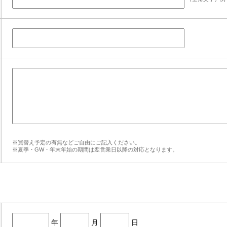
※買替え予定の有無などご自由にご記入ください。
※夏季・GW・年末年始の期間は翌営業日以降の対応となります。
年
月
日