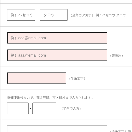
（全角カタカナ） 例：ハセコウ タロウ
（確認用）
（半角文字）
※郵便番号入力で、都道府県、市区町村まで入力されます。
-
（半角で入力）
（全角文字）例