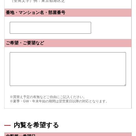
（全角文字）例：東京都港区芝
番地・マンション名・部屋番号
ご希望・ご要望など
※買替え予定の有無などご自由にご記入ください。
※夏季・GW・年末年始の期間は翌営業日以降の対応となります。
内覧を希望する