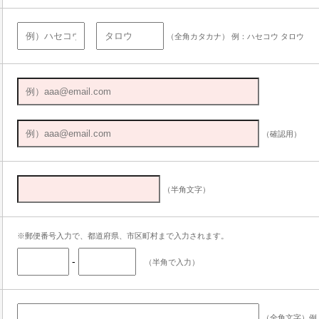
（全角カタカナ） 例：ハセコウ タロウ
（確認用）
（半角文字）
※郵便番号入力で、都道府県、市区町村まで入力されます。
-
（半角で入力）
（全角文字）例