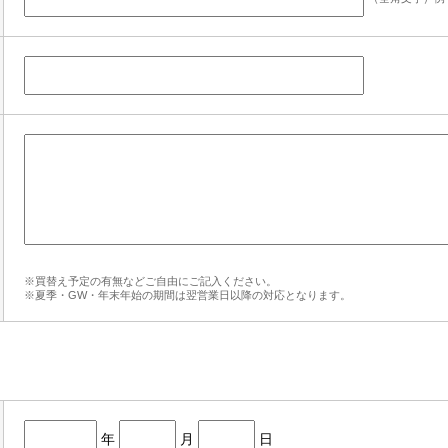
※買替え予定の有無などご自由にご記入ください。
※夏季・GW・年末年始の期間は翌営業日以降の対応となります。
年
月
日