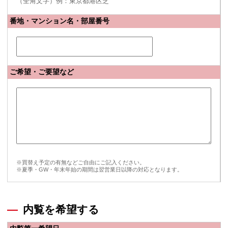
（全角文字）例：東京都港区芝
番地・マンション名・部屋番号
ご希望・ご要望など
※買替え予定の有無などご自由にご記入ください。
※夏季・GW・年末年始の期間は翌営業日以降の対応となります。
内覧を希望する