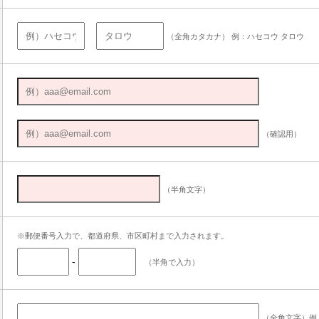
（全角カタカナ） 例：ハセコウ タロウ
（確認用）
（半角文字）
※郵便番号入力で、都道府県、市区町村まで入力されます。
-
（半角で入力）
（全角文字）例