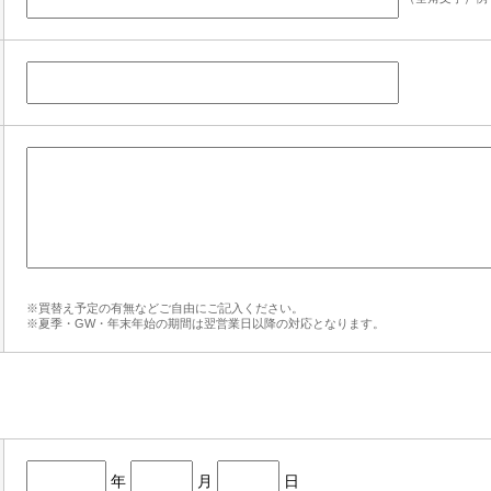
※買替え予定の有無などご自由にご記入ください。
※夏季・GW・年末年始の期間は翌営業日以降の対応となります。
年
月
日