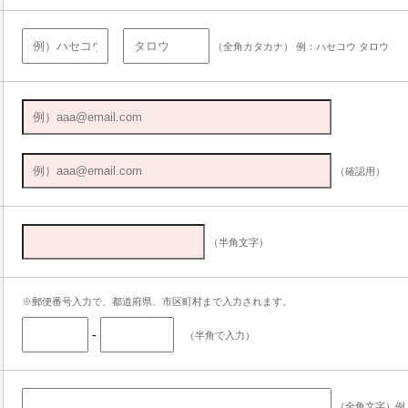
（全角カタカナ） 例：ハセコウ タロウ
（確認用）
（半角文字）
※郵便番号入力で、都道府県、市区町村まで入力されます。
-
（半角で入力）
（全角文字）例