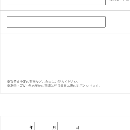
※買替え予定の有無などご自由にご記入ください。
※夏季・GW・年末年始の期間は翌営業日以降の対応となります。
年
月
日