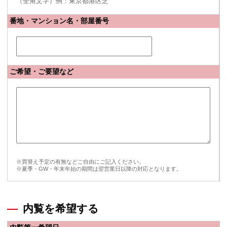
（全角文字）例：東京都港区芝
番地・マンション名・部屋番号
ご希望・ご要望など
※買替え予定の有無などご自由にご記入ください。
※夏季・GW・年末年始の期間は翌営業日以降の対応となります。
内覧を希望する