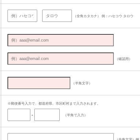
（全角カタカナ） 例：ハセコウ タロウ
（確認用）
（半角文字）
※郵便番号入力で、都道府県、市区町村まで入力されます。
-
（半角で入力）
（全角文字）例