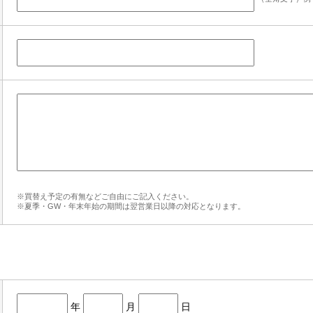
※買替え予定の有無などご自由にご記入ください。
※夏季・GW・年末年始の期間は翌営業日以降の対応となります。
年
月
日