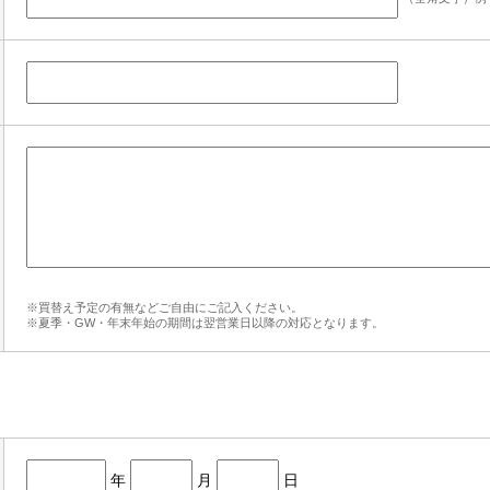
※買替え予定の有無などご自由にご記入ください。
※夏季・GW・年末年始の期間は翌営業日以降の対応となります。
年
月
日