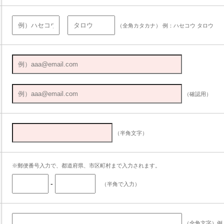
（全角カタカナ） 例：ハセコウ タロウ
（確認用）
（半角文字）
※郵便番号入力で、都道府県、市区町村まで入力されます。
-
（半角で入力）
（全角文字）例