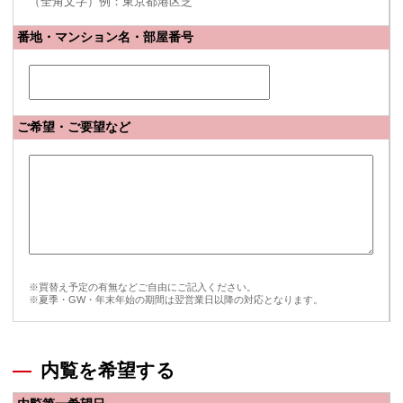
（全角文字）例：東京都港区芝
番地・マンション名・部屋番号
ご希望・ご要望など
※買替え予定の有無などご自由にご記入ください。
※夏季・GW・年末年始の期間は翌営業日以降の対応となります。
内覧を希望する