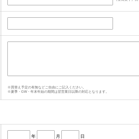
※買替え予定の有無などご自由にご記入ください。
※夏季・GW・年末年始の期間は翌営業日以降の対応となります。
年
月
日