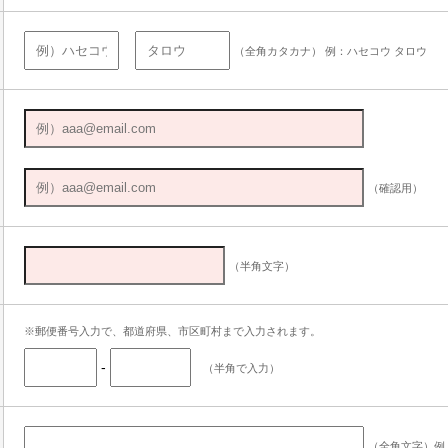
（全角カタカナ） 例：ハセコウ タロウ
（確認用）
（半角文字）
※郵便番号入力で、都道府県、市区町村まで入力されます。
-
（半角で入力）
（全角文字）例