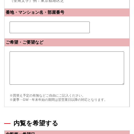
（全角文字）例：東京都港区芝
番地・マンション名・部屋番号
ご希望・ご要望など
※買替え予定の有無などご自由にご記入ください。
※夏季・GW・年末年始の期間は翌営業日以降の対応となります。
内覧を希望する