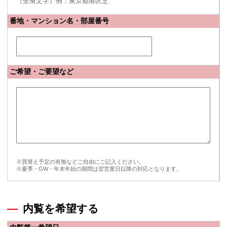
（全角文字）例：東京都港区芝
番地・マンション名・部屋番号
ご希望・ご要望など
※買替え予定の有無などご自由にご記入ください。
※夏季・GW・年末年始の期間は翌営業日以降の対応となります。
内覧を希望する