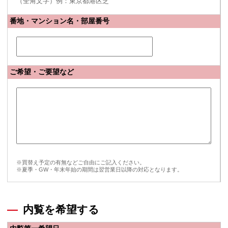
（全角文字）例：東京都港区芝
番地・マンション名・部屋番号
ご希望・ご要望など
※買替え予定の有無などご自由にご記入ください。
※夏季・GW・年末年始の期間は翌営業日以降の対応となります。
内覧を希望する