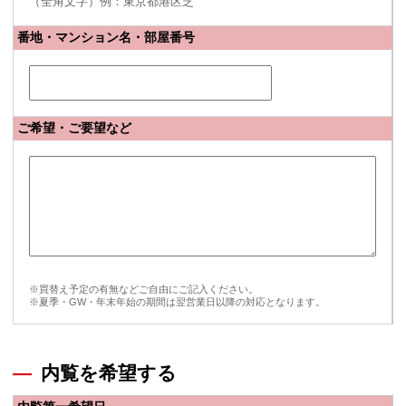
（全角文字）例：東京都港区芝
番地・マンション名・部屋番号
ご希望・ご要望など
※買替え予定の有無などご自由にご記入ください。
※夏季・GW・年末年始の期間は翌営業日以降の対応となります。
内覧を希望する