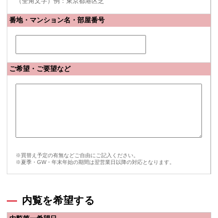
（全角文字）例：東京都港区芝
番地・マンション名・部屋番号
ご希望・ご要望など
※買替え予定の有無などご自由にご記入ください。
※夏季・GW・年末年始の期間は翌営業日以降の対応となります。
内覧を希望する