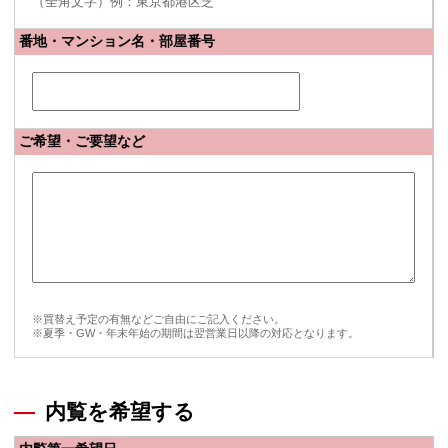
（全角文字）例：東京都港区芝
番地・マンション名・部屋番号
ご希望・ご要望など
※買替え予定の有無などご自由にご記入ください。
※夏季・GW・年末年始の期間は翌営業日以降の対応となります。
内覧を希望する