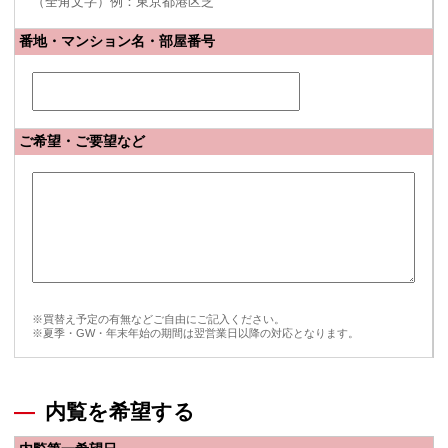
（全角文字）例：東京都港区芝
番地・マンション名・部屋番号
ご希望・ご要望など
※買替え予定の有無などご自由にご記入ください。
※夏季・GW・年末年始の期間は翌営業日以降の対応となります。
内覧を希望する