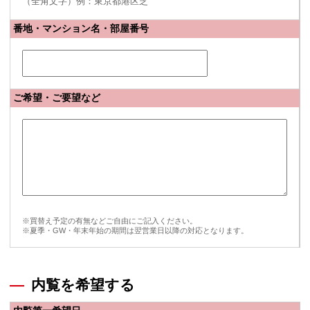
（全角文字）例：東京都港区芝
番地・マンション名・部屋番号
ご希望・ご要望など
※買替え予定の有無などご自由にご記入ください。
※夏季・GW・年末年始の期間は翌営業日以降の対応となります。
内覧を希望する