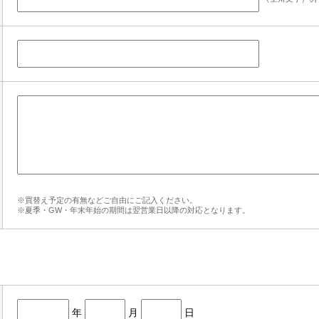
※買替え予定の有無などご自由にご記入ください。
※夏季・GW・年末年始の期間は翌営業日以降の対応となります。
年
月
日