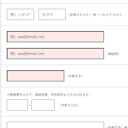
（全角カタカナ） 例：ハセコウ タロウ
（確認用）
（半角文字）
※郵便番号入力で、都道府県、市区町村まで入力されます。
-
（半角で入力）
（全角文字）例