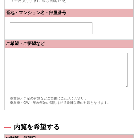
（全角文字）例：東京都港区芝
番地・マンション名・部屋番号
ご希望・ご要望など
※買替え予定の有無などご自由にご記入ください。
※夏季・GW・年末年始の期間は翌営業日以降の対応となります。
内覧を希望する