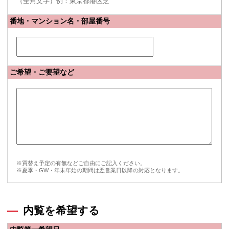
（全角文字）例：東京都港区芝
番地・マンション名・部屋番号
ご希望・ご要望など
※買替え予定の有無などご自由にご記入ください。
※夏季・GW・年末年始の期間は翌営業日以降の対応となります。
内覧を希望する