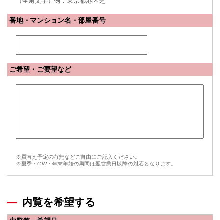
（全角文字）例：東京都港区芝
番地・マンション名・部屋番号
ご希望・ご要望など
※買替え予定の有無などご自由にご記入ください。
※夏季・GW・年末年始の期間は翌営業日以降の対応となります。
内覧を希望する