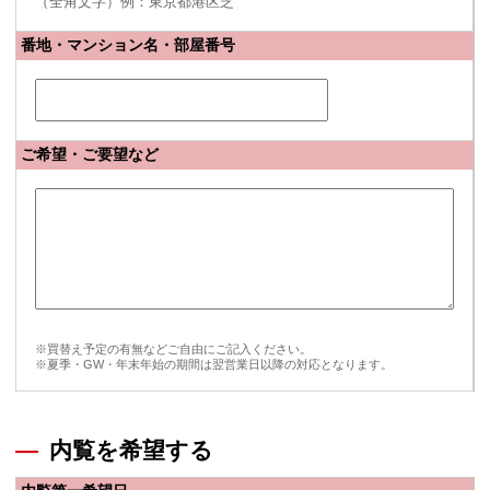
（全角文字）例：東京都港区芝
番地・マンション名・部屋番号
ご希望・ご要望など
※買替え予定の有無などご自由にご記入ください。
※夏季・GW・年末年始の期間は翌営業日以降の対応となります。
内覧を希望する