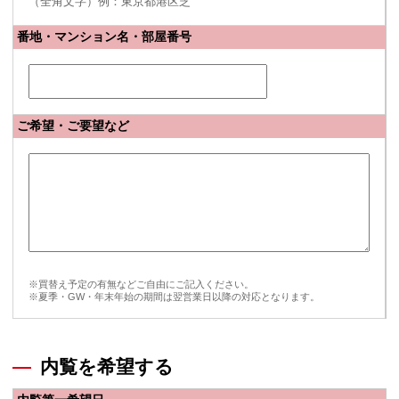
（全角文字）例：東京都港区芝
番地・マンション名・部屋番号
ご希望・ご要望など
※買替え予定の有無などご自由にご記入ください。
※夏季・GW・年末年始の期間は翌営業日以降の対応となります。
内覧を希望する