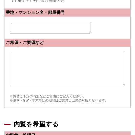
（全角文字）例：東京都港区芝
番地・マンション名・部屋番号
ご希望・ご要望など
※買替え予定の有無などご自由にご記入ください。
※夏季・GW・年末年始の期間は翌営業日以降の対応となります。
内覧を希望する