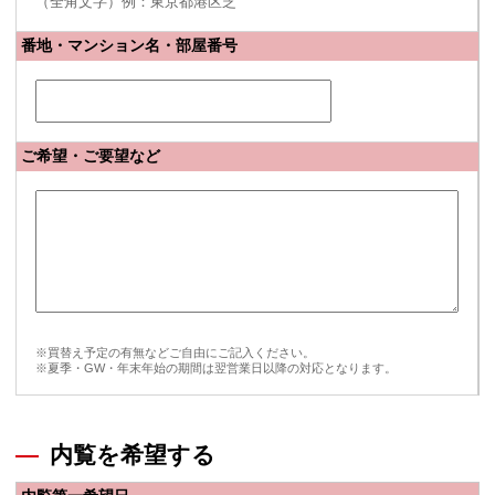
（全角文字）例：東京都港区芝
番地・マンション名・部屋番号
ご希望・ご要望など
※買替え予定の有無などご自由にご記入ください。
※夏季・GW・年末年始の期間は翌営業日以降の対応となります。
内覧を希望する