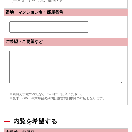
（全角文字）例：東京都港区芝
番地・マンション名・部屋番号
ご希望・ご要望など
※買替え予定の有無などご自由にご記入ください。
※夏季・GW・年末年始の期間は翌営業日以降の対応となります。
内覧を希望する