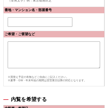
（全角文字）例：東京都港区芝
番地・マンション名・部屋番号
ご希望・ご要望など
※買替え予定の有無などご自由にご記入ください。
※夏季・GW・年末年始の期間は翌営業日以降の対応となります。
内覧を希望する