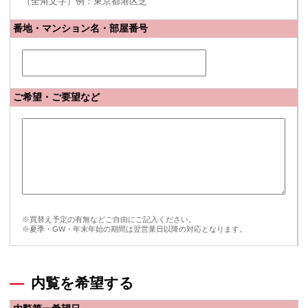
（全角文字）例：東京都港区芝
番地・マンション名・部屋番号
ご希望・ご要望など
※買替え予定の有無などご自由にご記入ください。
※夏季・GW・年末年始の期間は翌営業日以降の対応となります。
内覧を希望する