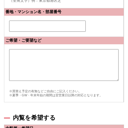
（全角文字）例：東京都港区芝
番地・マンション名・部屋番号
ご希望・ご要望など
※買替え予定の有無などご自由にご記入ください。
※夏季・GW・年末年始の期間は翌営業日以降の対応となります。
内覧を希望する