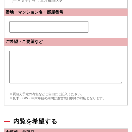
（全角文字）例：東京都港区芝
番地・マンション名・部屋番号
ご希望・ご要望など
※買替え予定の有無などご自由にご記入ください。
※夏季・GW・年末年始の期間は翌営業日以降の対応となります。
内覧を希望する