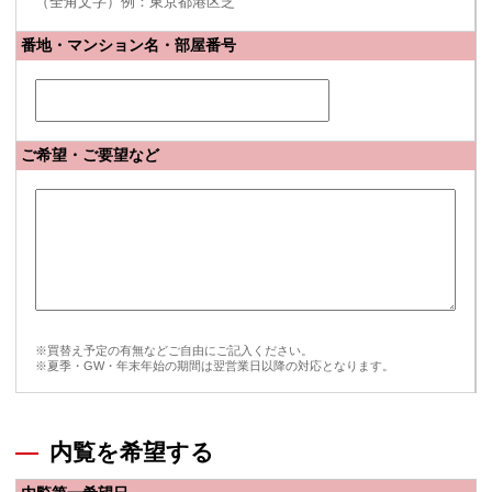
（全角文字）例：東京都港区芝
番地・マンション名・部屋番号
ご希望・ご要望など
※買替え予定の有無などご自由にご記入ください。
※夏季・GW・年末年始の期間は翌営業日以降の対応となります。
内覧を希望する