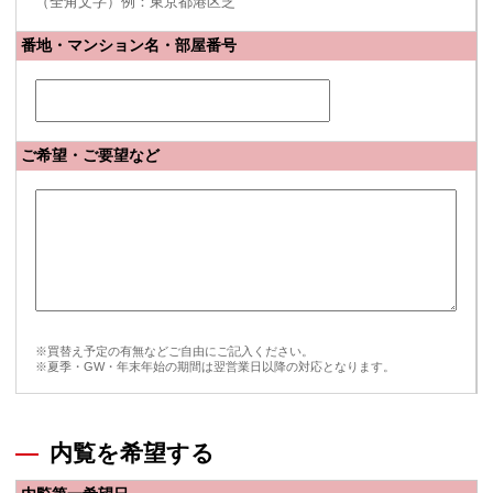
（全角文字）例：東京都港区芝
番地・マンション名・部屋番号
ご希望・ご要望など
※買替え予定の有無などご自由にご記入ください。
※夏季・GW・年末年始の期間は翌営業日以降の対応となります。
内覧を希望する